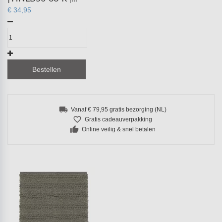
€ 34,95
Bestellen
local_shipping
Vanaf € 79,95 gratis bezorging (NL)
favorite_border
Gratis cadeauverpakking
thumb_up
Online veilig & snel betalen