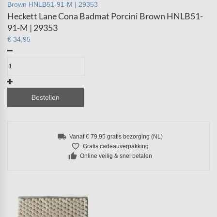
Brown HNLB51-91-M | 29353
Heckett Lane Cona Badmat Porcini Brown HNLB51-
91-M | 29353
€ 34,95
Bestellen
local_shipping
Vanaf € 79,95 gratis bezorging (NL)
favorite_border
Gratis cadeauverpakking
thumb_up
Online veilig & snel betalen