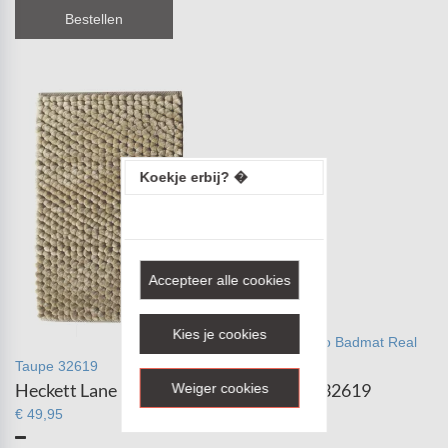
Bestellen
Koekje erbij? �
Accepteer alle cookies
Kies je cookies
Heckett Lane Lusso Badmat Real
Taupe 32619
Heckett Lane Lusso Badmat Real Taupe 32619
Weiger cookies
€ 49,95