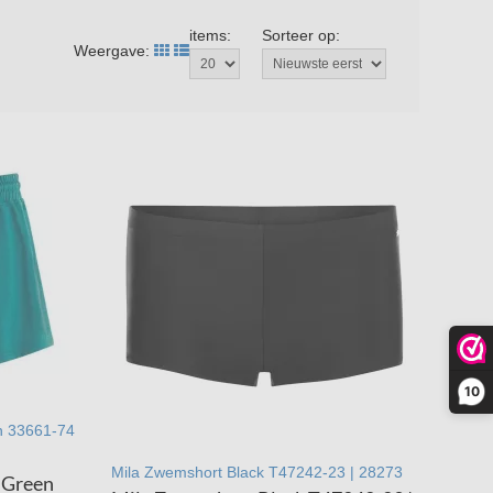
items:
Sorteer op:
Weergave:
10
n 33661-74
Mila Zwemshort Black T47242-23 | 28273
 Green