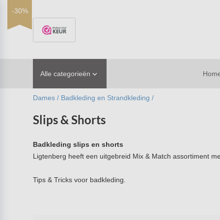
-30%
-30%
-30%
Alle categorieën
Hom

Dames /
Badkleding en Strandkleding /
Slips & Shorts
Badkleding slips en shorts
Ligtenberg heeft een uitgebreid Mix & Match assortiment met 
Tips & Tricks voor badkleding.