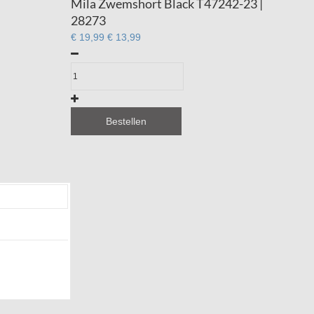
Mila Zwemshort Black T47242-23 |
28273
€ 19,99
€ 13,99
Bestellen