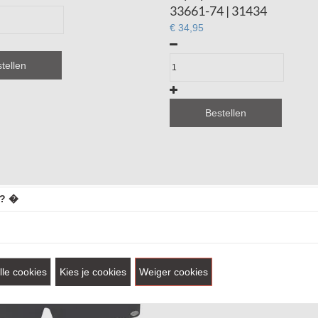
33661-74 | 31434
€ 34,95
tellen
Bestellen
j? �
lle cookies
Kies je cookies
Weiger cookies