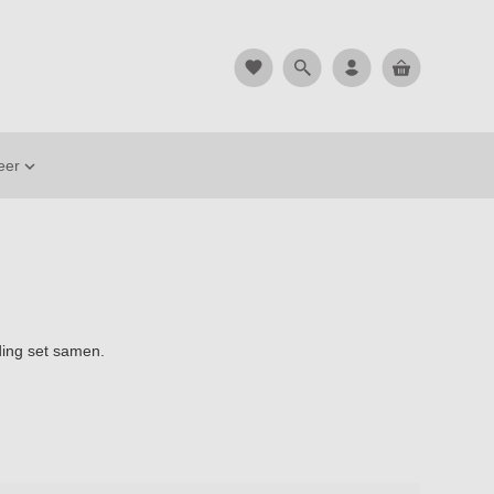
favorite
eer

eding set samen.