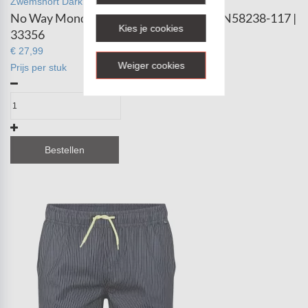
Zwemshort Dark Blue N58238-117 | 33356
No Way Monday Zwemshort Dark Blue N58238-117 |
Kies je cookies
33356
€ 27,99
Weiger cookies
Prijs per stuk
Bestellen