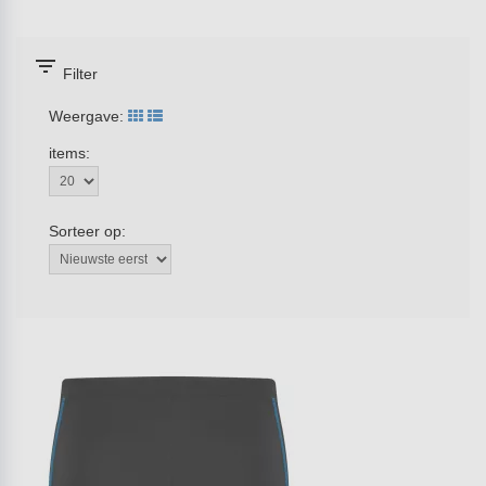
filter_list
Filter
Weergave:
items:
Sorteer op: