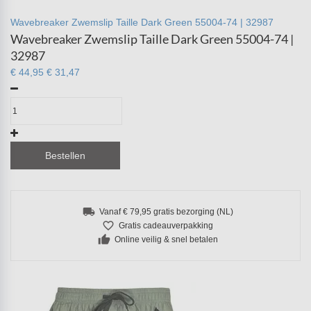
Wavebreaker Zwemslip Taille Dark Green 55004-74 | 32987
Wavebreaker Zwemslip Taille Dark Green 55004-74 |
32987
€ 44,95
€ 31,47
Bestellen
local_shipping
Vanaf € 79,95 gratis bezorging (NL)
favorite_border
Gratis cadeauverpakking
thumb_up
Online veilig & snel betalen