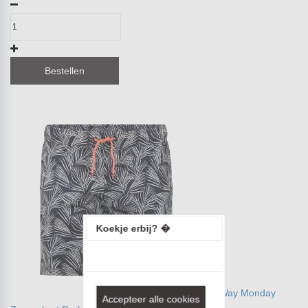
Bestellen
Koekje erbij? �
No Way Monday
Accepteer alle cookies