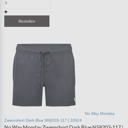
Bestellen
No Way Monday
Zwemshort Dark Blue N58203-117 | 33524
No Way Monday Zwemshort Dark Blue N58203-117 |