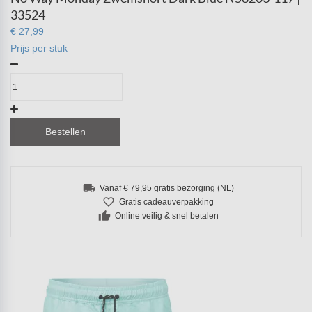
33524
€ 27,99
Prijs per stuk
Bestellen
local_shipping
Vanaf € 79,95 gratis bezorging (NL)
favorite_border
Gratis cadeauverpakking
thumb_up
Online veilig & snel betalen