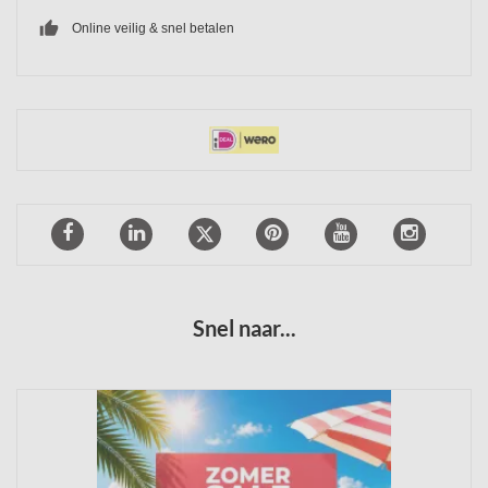
thumb_up
Online veilig & snel betalen
Snel naar...