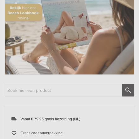

local_shipping
Vanaf € 79,95 gratis bezorging (NL)
favorite_border
Gratis cadeauverpakking